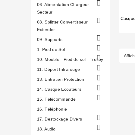

06. Alimentation Chargeur
Secteur

08. Splitter Convertisseur
Extender

09. Supports

1. Pied de Sol
Affic

10. Meuble - Pied de sol - Trolley

11. Déport Infrarouge

13. Entretien Protection

14. Casque Ecouteurs

15. Télécommande
16. Téléphonie

17. Destockage Divers

18. Audio