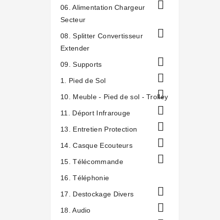

06. Alimentation Chargeur
Secteur

08. Splitter Convertisseur
Extender

09. Supports

1. Pied de Sol

10. Meuble - Pied de sol - Trolley

11. Déport Infrarouge

13. Entretien Protection

14. Casque Ecouteurs

15. Télécommande
16. Téléphonie

17. Destockage Divers

18. Audio