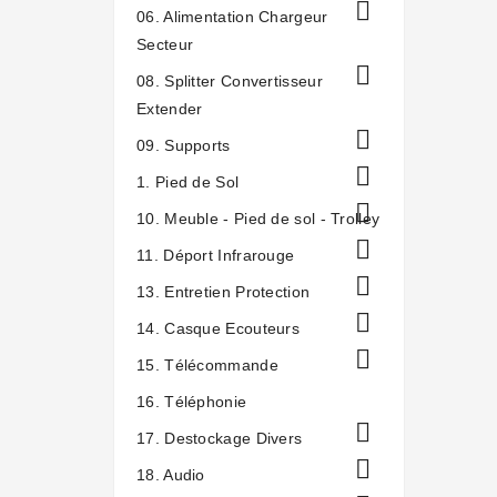

06. Alimentation Chargeur
Secteur

08. Splitter Convertisseur
Extender

09. Supports

1. Pied de Sol

10. Meuble - Pied de sol - Trolley

11. Déport Infrarouge

13. Entretien Protection

14. Casque Ecouteurs

15. Télécommande
16. Téléphonie

17. Destockage Divers

18. Audio