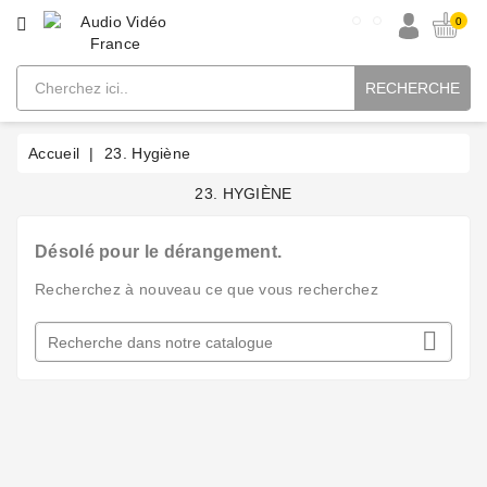
CATÉGORIE
0
RECHERCHE
Alimentation
Connectique
Accueil
23. Hygiène
Intégration
23. HYGIÈNE
Supports
Désolé pour le dérangement.
Recherchez à nouveau ce que vous recherchez
Supports
pour

enceinte
Meuble
TV
avec
motorisation