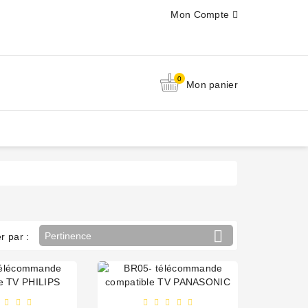
Mon Compte
0
Mon panier

Pertinence
er par :