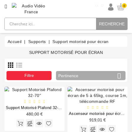
CATÉGORIE
0
RECHERCHE
Alimentation
Connectique
Accueil
Supports
Support motorisé pour écran
Intégration
SUPPORT MOTORISÉ POUR ÉCRAN
Supports

Filtre
Pertinence
Supports
pour
enceinte
Meuble
Support Motorisé Plafond 32-70"
TV
Ascenseur motorisé pour écran de 5 à 65kg, course 1m, télécommande RF
480,00 €
avec
919,01 €
motorisation